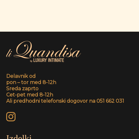
Delavnik od
pon – tor med 8-12h
Sreda zaprto
Cet-pet med 8-12h
Ali predhodni telefonski dogovor na 051 662 031
Izdelki