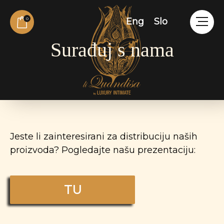
Skip
to
0
Eng
Slo
content
Surađuj s nama
Jeste li zainteresirani za distribuciju naših
proizvoda? Pogledajte našu prezentaciju:
TU