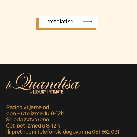
Pretplati se
Radno vrijeme od
pon – uto između 8-12h
Srijeda zatvoreno
Čet-pet između 8-12h
Ili prethodni telefonski dogovor na 051 662 031