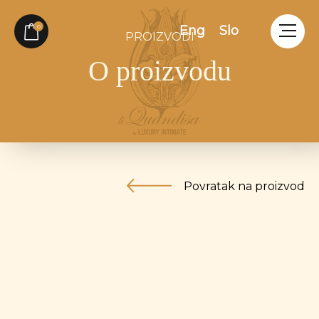
Skip
to
0
Eng
Slo
PROIZVODI
content
O proizvodu
Povratak na proizvod