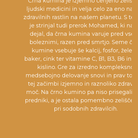
Črna kumina je izjemno cenjeno zelišče
ljudski medicini in velja celo za eno najb
zdravilnih rastlin na našem planetu. S te
je strinjal tudi prerok Mohamed, ki naj 
dejal, da črna kumina varuje pred vse
boleznimi, razen pred smrtjo. Seme čr
kumine vsebuje še kalcij, fosfor, železo
baker, cink ter vitamine C, B1, B3, B6 in f
kislino. Gre za izredno kompleksno
medsebojno delovanje snovi in prav to d
tej začimbi izjemno in raznoliko zdravil
moč. Na črno kumino pa niso prisegali n
predniki, a je ostala pomembno zelišče t
pri sodobnih zdravilcih.