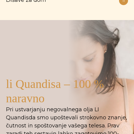
Dišave za dom
11
li Quandisa – 100 %
naravno
Pri ustvarjanju negovalnega olja LI
Quandisda smo upoštevali strokovno znanje,
čutnost in spoštovanje vašega telesa. Prav
zaradi teh sestavin lahko zagotovimo 100-