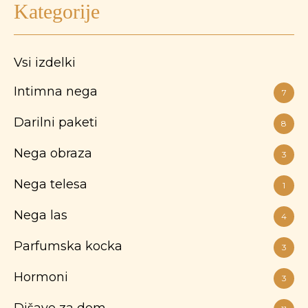
Kategorije
Vsi izdelki
Intimna nega
7
Darilni paketi
8
Nega obraza
3
Nega telesa
1
Nega las
4
Parfumska kocka
3
Hormoni
3