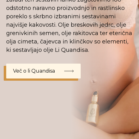
odstotno naravno proizvodnjo in rastlinsko
poreklo s skrbno izbranimi sestavinami
najvišje kakovosti. Olje breskovih jedrc, olje
grenivkinih semen, olje rakitovca ter eterična
olja cimeta, čajevca in klinčkov so elementi,
ki sestavljajo olje Li Quandisa.
Več o li Quandisa