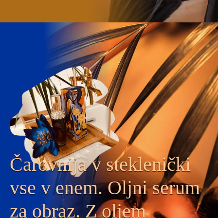
Čarovnija v steklenički
vse v enem. Oljni serum
za obraz. Z oljem