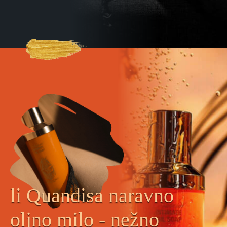
li Quandisa naravno
oljno milo - nežno