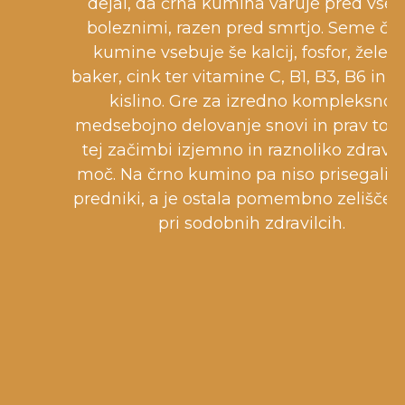
dejal, da črna kumina varuje pred vse
boleznimi, razen pred smrtjo. Seme čr
kumine vsebuje še kalcij, fosfor, železo
baker, cink ter vitamine C, B1, B3, B6 in f
kislino. Gre za izredno kompleksno
medsebojno delovanje snovi in prav to d
tej začimbi izjemno in raznoliko zdravil
moč. Na črno kumino pa niso prisegali n
predniki, a je ostala pomembno zelišče t
pri sodobnih zdravilcih.