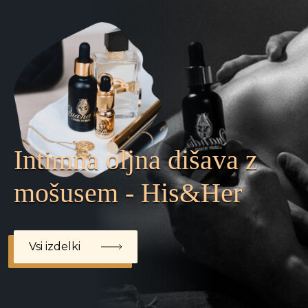
Intimna oljna dišava z
mošusem - His&Her
Vsi izdelki