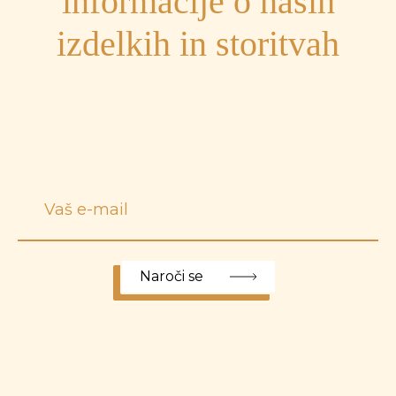
informacije o naših
izdelkih in storitvah
Naroči se