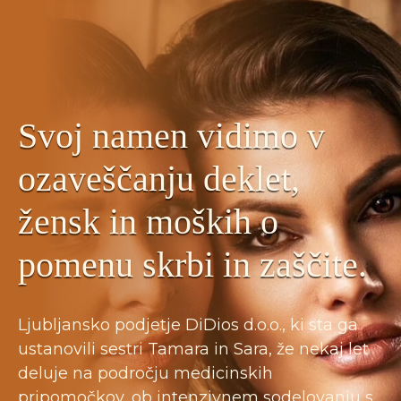
Svoj namen vidimo v
ozaveščanju deklet,
žensk in moških o
pomenu skrbi in zaščite.
Ljubljansko podjetje DiDios d.o.o., ki sta ga
ustanovili sestri Tamara in Sara, že nekaj let
deluje na področju medicinskih
pripomočkov, ob intenzivnem sodelovanju s