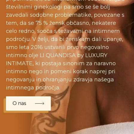
številnimi ginekologi pa smo se še bolj
zavedali sodobne problematike, povezane s
tem, da se 75 % žensk občasno, nekatere
celo redno, sooča s težavami na intimnem
področju. V želji, da bi ženskam dali upanje,
smo leta 2016 ustvarili prvo negovalno
intimno olje LI QUANDISA by LUXURY
INTIMATE, ki postaja sinonim za naravno
intimno nego in pomeni korak naprej pri
negovanju in ohranjanju zdravja našega
intimnega področja.
O nas