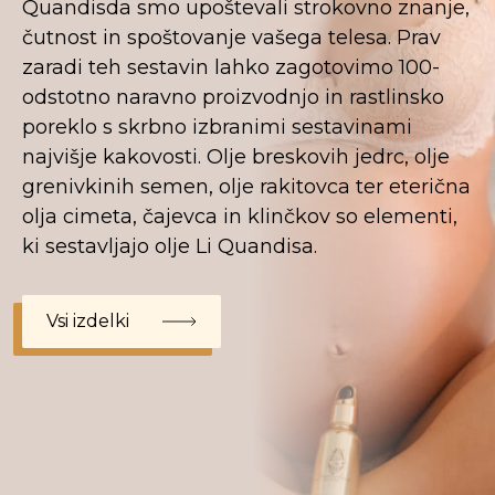
Quandisda smo upoštevali strokovno znanje,
čutnost in spoštovanje vašega telesa. Prav
zaradi teh sestavin lahko zagotovimo 100-
odstotno naravno proizvodnjo in rastlinsko
poreklo s skrbno izbranimi sestavinami
najvišje kakovosti. Olje breskovih jedrc, olje
grenivkinih semen, olje rakitovca ter eterična
olja cimeta, čajevca in klinčkov so elementi,
ki sestavljajo olje Li Quandisa.
Vsi izdelki