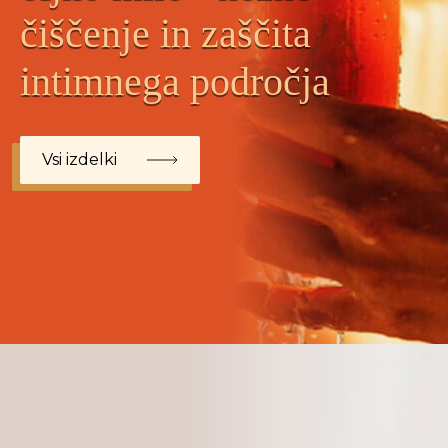
čiščenje in zaščita
intimnega področja
Vsi izdelki