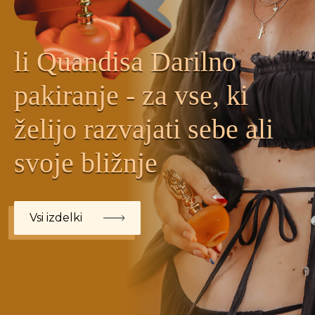
li Quandisa Darilno
pakiranje - za vse, ki
želijo razvajati sebe ali
svoje bližnje
Vsi izdelki