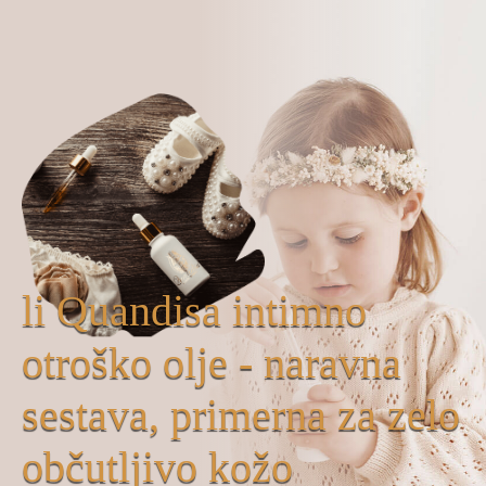
li Quandisa intimno
otroško olje - naravna
sestava, primerna za zelo
občutljivo kožo